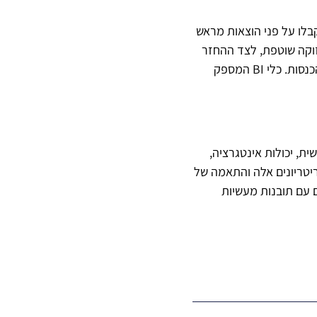
לו על פני הוצאות מראש
 ותחזוקה שוטפת, לצד ההחזר
הפוטנציאלי על ההשקעה (ROI) במונחים של קבלת החלטות משופרת, יעילות תפעולית וגידול בהכנסות. כלי BI המספק
ישית, יכולות אינטגרציה,
ריטריונים אלה והתאמה של
 עם תובנות מעשיות