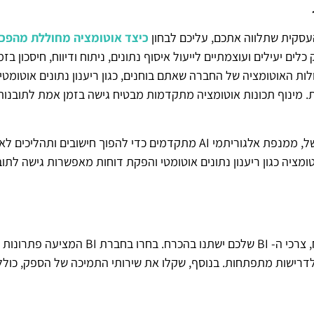
סקית שתלווה אתכם, עליכם לבחון
כיצד אוטומציה מחוללת מהפכה ב
ים יעילים ועוצמתיים לייעול איסוף נתונים, ניתוח ודיווח, חיסכון בז
ולות האוטומציה של החברה שאתם בוחנים, כגון ריענון נתונים אוטומט
ת. מינוף תכונות אוטומציה מתקדמות מבטיח גישה בזמן אמת לתובנות
הפלטפורמה של QLIK למשל, ממנפת אלגוריתמי AI מתקדמים כדי להפוך חישוב
טומציה כגון ריענון נתונים אוטומטי והפקת דוחות מאפשרות גישה לתו
ככל שהעסק שלכם מתפתח, צרכי ה- BI שלכם ישתנו
דרישות מתפתחות. בנוסף, שקלו את שירותי התמיכה של הספק, כולל 