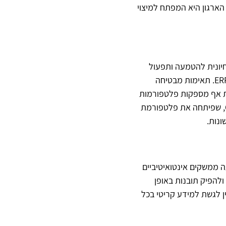
לצרכים המתפתחים של הארגון היא המפתח למיצוי
יא חיונית להטמעה ותפעול
חלקים. העריכו את התאימות של הספק לתשתית הנוכחית שלכם, כולל מסדי נתונים או מערכות ERP. תאימות מבטיחה
ות אף מספקות פלטפורמות
ייחודיות שפיתחו בעצמן או שהן מפתחות באופן ספציפי עבור דרישות שונות, בדומה לחברת QLIK, שפיתחה את פלטפורמת
ה ממשקים אינטואיטיביים
להפיק תובנות באופן
ן לגשת למידע קריטי בכל